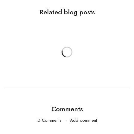
Related blog posts
Comments
0 Comments
Add comment