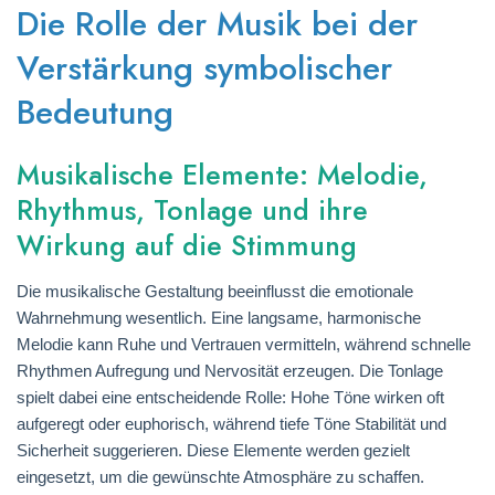
Die Rolle der Musik bei der
Verstärkung symbolischer
Bedeutung
Musikalische Elemente: Melodie,
Rhythmus, Tonlage und ihre
Wirkung auf die Stimmung
Die musikalische Gestaltung beeinflusst die emotionale
Wahrnehmung wesentlich. Eine langsame, harmonische
Melodie kann Ruhe und Vertrauen vermitteln, während schnelle
Rhythmen Aufregung und Nervosität erzeugen. Die Tonlage
spielt dabei eine entscheidende Rolle: Hohe Töne wirken oft
aufgeregt oder euphorisch, während tiefe Töne Stabilität und
Sicherheit suggerieren. Diese Elemente werden gezielt
eingesetzt, um die gewünschte Atmosphäre zu schaffen.