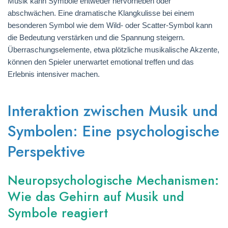
Musik kann Symbole entweder hervorheben oder
abschwächen. Eine dramatische Klangkulisse bei einem
besonderen Symbol wie dem Wild- oder Scatter-Symbol kann
die Bedeutung verstärken und die Spannung steigern.
Überraschungselemente, etwa plötzliche musikalische Akzente,
können den Spieler unerwartet emotional treffen und das
Erlebnis intensiver machen.
Interaktion zwischen Musik und
Symbolen: Eine psychologische
Perspektive
Neuropsychologische Mechanismen:
Wie das Gehirn auf Musik und
Symbole reagiert