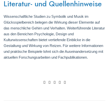
Literatur- und Quellenhinweise
Wissenschaftliche Studien zu Symbolik und Musik im
Glücksspielbereich belegen die Wirkung dieser Elemente auf
das menschliche Gehirn und Verhalten. Weiterführende Literatur
aus den Bereichen Psychologie, Design und
Kulturwissenschaften bietet vertiefende Einblicke in die
Gestaltung und Wirkung von Reizen. Für weitere Informationen
und praktische Beispiele lohnt sich die Auseinandersetzung mit
aktuellen Forschungsarbeiten und Fachpublikationen.