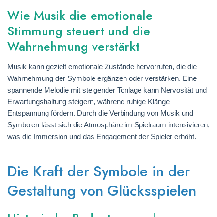
Wie Musik die emotionale
Stimmung steuert und die
Wahrnehmung verstärkt
Musik kann gezielt emotionale Zustände hervorrufen, die die
Wahrnehmung der Symbole ergänzen oder verstärken. Eine
spannende Melodie mit steigender Tonlage kann Nervosität und
Erwartungshaltung steigern, während ruhige Klänge
Entspannung fördern. Durch die Verbindung von Musik und
Symbolen lässt sich die Atmosphäre im Spielraum intensivieren,
was die Immersion und das Engagement der Spieler erhöht.
Die Kraft der Symbole in der
Gestaltung von Glücksspielen