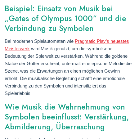
Beispiel: Einsatz von Musik bei
„Gates of Olympus 1000“ und die
Verbindung zu Symbolen
Bei modernen Spielautomaten wie
Pragmatic Play’s neuestes
Meisterwerk
wird Musik genutzt, um die symbolische
Bedeutung der Spielwelt zu verstärken. Während die goldene
Statue der Götter erscheint, untermalt eine epische Melodie die
Szene, was die Erwartungen an einen möglichen Gewinn
erhöht. Die musikalische Begleitung schafft eine emotionale
Verbindung zu den Symbolen und intensifiziert das
Spielerlebnis.
Wie Musik die Wahrnehmung von
Symbolen beeinflusst: Verstärkung,
Abmilderung, Überraschung