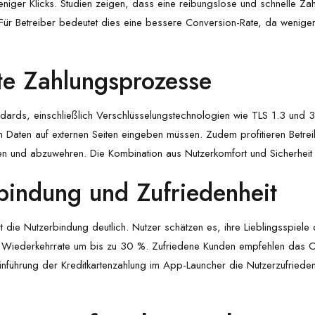
weniger Klicks. Studien zeigen, dass eine reibungslose und schnelle Zah
. Für Betreiber bedeutet dies eine bessere Conversion-Rate, da weni
rte Zahlungsprozesse
dards, einschließlich Verschlüsselungstechnologien wie TLS 1.3 und 3D
 Daten auf externen Seiten eingeben müssen. Zudem profitieren Betreibe
n und abzuwehren. Die Kombination aus Nutzerkomfort und Sicherheit s
bindung und Zufriedenheit
 die Nutzerbindung deutlich. Nutzer schätzen es, ihre Lieblingsspiel
ie Wiederkehrrate um bis zu 30 %. Zufriedene Kunden empfehlen das Ca
nführung der Kreditkartenzahlung im App-Launcher die Nutzerzufrieden