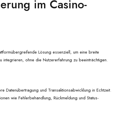
ierung im Casino-
ttformübergreifende Lösung essenziell, um eine breite
integrieren, ohne die Nutzererfahrung zu beeinträchtigen.
ere Datenübertragung und Transaktionsabwicklung in Echtzeit.
nktionen wie Fehlerbehandlung, Rückmeldung und Status-