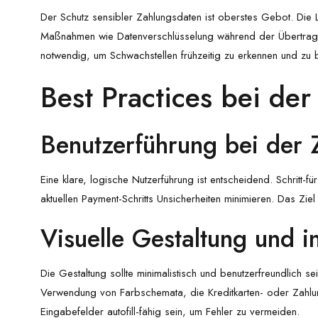
Der Schutz sensibler Zahlungsdaten ist oberstes Gebot. Di
Maßnahmen wie Datenverschlüsselung während der Übertragung
notwendig, um Schwachstellen frühzeitig zu erkennen und zu
Best Practices bei de
Benutzerführung bei der
Eine klare, logische Nutzerführung ist entscheidend. Schritt-f
aktuellen Payment-Schritts Unsicherheiten minimieren. Das Ziel
Visuelle Gestaltung und i
Die Gestaltung sollte minimalistisch und benutzerfreundlich se
Verwendung von Farbschemata, die Kreditkarten- oder Zahlun
Eingabefelder autofill-fähig sein, um Fehler zu vermeiden.