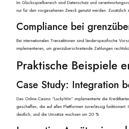
Im Glücksspielbereich sind Datenschutz und verantwortungsvo
nur für den vorgesehenen Zweck genutzt werden. Zusätzlich s
Compliance bei grenzübe
Bei internationalen Transaktionen sind länderspezifische Vor
implementieren, um grenzüberschreitende Zahlungen rechtskonf
Praktische Beispiele 
Case Study: Integration 
Das Online-Casino “LuckyWin” implementierte die Kreditkart
geschaffen, die auf allen Plattformen zuverlässig funktionier
deutlich, und die Umsätze wuchsen um 20 %.