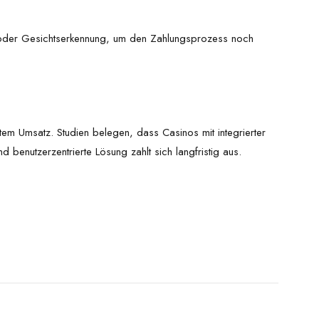
k- oder Gesichtserkennung, um den Zahlungsprozess noch
em Umsatz. Studien belegen, dass Casinos mit integrierter
benutzerzentrierte Lösung zahlt sich langfristig aus.