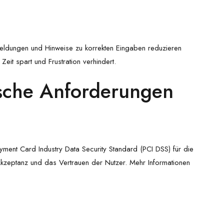
rmeldungen und Hinweise zu korrekten Eingaben reduzieren
Zeit spart und Frustration verhindert.
sche Anforderungen
yment Card Industry Data Security Standard (PCI DSS) für die
 Akzeptanz und das Vertrauen der Nutzer. Mehr Informationen