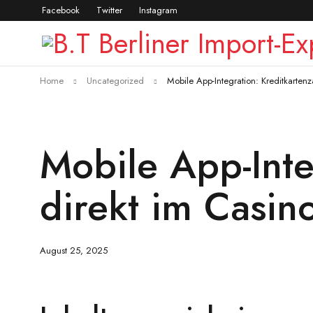
Facebook
Twitter
Instagram
Home
Uncategorized
Mobile App-Integration: Kreditkarten
Mobile App-Inte
direkt im Casin
August 25, 2025