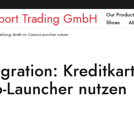
Our Product
Shoes
A
zahlung direkt im Casino-Launcher nutzen
gration: Kreditka
o-Launcher nutzen