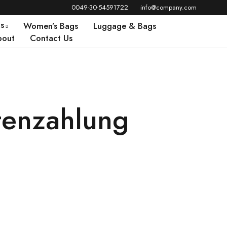
0049-30-54591722
info@company.com
s
Women’s Bags
Luggage & Bags
bout
Contact Us
rtenzahlung