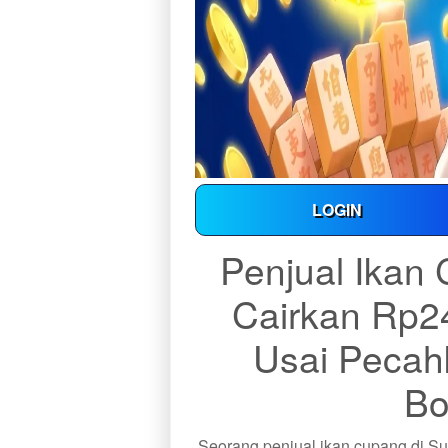
LOGIN
Penjual Ikan
Cairkan Rp2
Usai Peca
Bo
Seorang penjual ikan cupang di Su