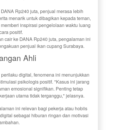
e DANA Rp240 juta, penjual merasa lebih
rita menarik untuk dibagikan kepada teman,
s memberi inspirasi pengelolaan waktu luang
cara positif.
 cair ke DANA Rp240 juta, pengalaman ini
engakuan penjual ikan cupang Surabaya.
angan Ahli
r perilaku digital, fenomena ini menunjukkan
imulasi psikologis positif. "Kasus ini jarang
man emosional signifikan. Penting tetap
rjaan utama tidak terganggu," jelasnya.
man ini relevan bagi pekerja atau hobiis
igital sebagai hiburan ringan dan motivasi
tambahan.