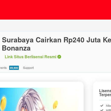
 Surabaya Cairkan Rp240 Juta K
t Bonanza
Link Situs Berlisensi Resmi
ents
Support
89,900
Lisen
Terpe
Incl
hib
Incl
HI