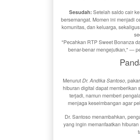
Sesudah:
Setelah saldo cair k
bersemangat. Momen ini menjadi ce
komunitas, dan keluarga, sekaligu
se
"Pecahkan RTP Sweet Bonanza dan
benar-benar mengejutkan," — p
Pand
Menurut
Dr. Andika Santoso
, paka
hiburan digital dapat memberikan st
terjadi, namun memberi pengala
menjaga keseimbangan agar peke
Dr. Santoso menambahkan, pengala
yang ingin memanfaatkan hiburan d