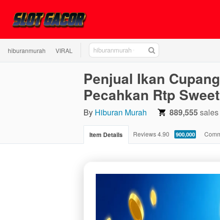
hiburanmurah
hiburanmurah
VIRAL
GACOR
Penjual Ikan Cupang
Pecahkan Rtp Swee
By
Hiburan Murah
889,555
sales
4.90
Reviews
4.90
Comm
Item Details
900,000
stars