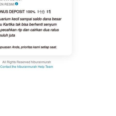
luded:
EN RESMI
The total price includes the item
buyer fee.
10
1
NUS DEPOSIT 100%
$
$
uarium kecil sampai saldo dana besar
View
u Kartika tak bisa berhenti senyum
license
 pecahkan rtp dan cairkan dua ratus
details
uluh juta
puasan Anda, prioritas kami setiap saat.
All Rights Reserved hiburanmurah
Contact the hiburanmurah Help Team