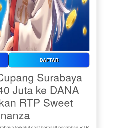
DAFTAR
 Cupang Surabaya
40 Juta ke DANA
hkan RTP Sweet
nanza
rabaya terkejut saat berhasil pecahkan RTP