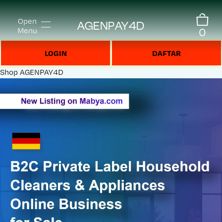
Open
AGENPAY4D
0
Menu
LOGIN
DAFTAR
Shop
AGENPAY4D