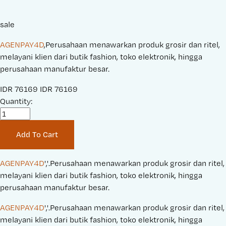
sale
AGENPAY4D
,Perusahaan menawarkan produk grosir dan ritel,
melayani klien dari butik fashion, toko elektronik, hingga
perusahaan manufaktur besar.
S
IDR 76169
O
IDR 76169
a
Quantity:
r
l
i
e
g
Add To Cart
P
i
r
n
i
a
AGENPAY4D
','.Perusahaan menawarkan produk grosir dan ritel, 
c
l
melayani klien dari butik fashion, toko elektronik, hingga 
e
P
perusahaan manufaktur besar.
:
r
AGENPAY4D
','.Perusahaan menawarkan produk grosir dan ritel, 
i
melayani klien dari butik fashion, toko elektronik, hingga 
c