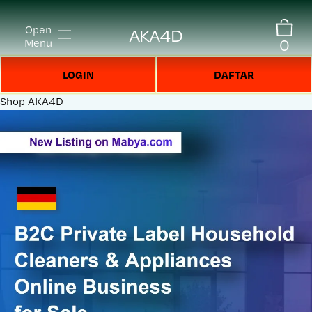
Open
AKA4D
0
Menu
LOGIN
DAFTAR
Shop
AKA4D