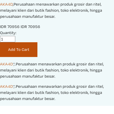
AKA4D
,Perusahaan menawarkan produk grosir dan ritel,
melayani klien dari butik fashion, toko elektronik, hingga
perusahaan manufaktur besar.
S
IDR 70956
O
IDR 70956
a
Quantity:
r
l
i
e
g
Add To Cart
P
i
r
n
i
a
AKA4D
','.Perusahaan menawarkan produk grosir dan ritel, 
c
l
melayani klien dari butik fashion, toko elektronik, hingga 
e
P
perusahaan manufaktur besar.
:
r
AKA4D
','.Perusahaan menawarkan produk grosir dan ritel, 
i
melayani klien dari butik fashion, toko elektronik, hingga 
c
perusahaan manufaktur besar.
e
: