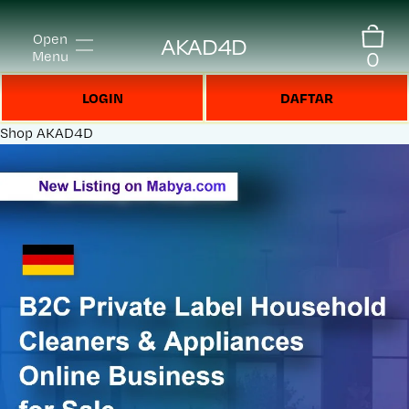
Open
AKAD4D
0
Menu
LOGIN
DAFTAR
Shop
AKAD4D