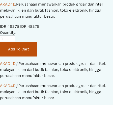
AKAD4D
,Perusahaan menawarkan produk grosir dan ritel,
melayani klien dari butik fashion, toko elektronik, hingga
perusahaan manufaktur besar.
S
IDR 48375
O
IDR 48375
a
Quantity:
r
l
i
e
g
Add To Cart
P
i
r
n
i
a
AKAD4D
','.Perusahaan menawarkan produk grosir dan ritel, 
c
l
melayani klien dari butik fashion, toko elektronik, hingga 
e
P
perusahaan manufaktur besar.
:
r
AKAD4D
','.Perusahaan menawarkan produk grosir dan ritel, 
i
melayani klien dari butik fashion, toko elektronik, hingga 
c
perusahaan manufaktur besar.
e
: