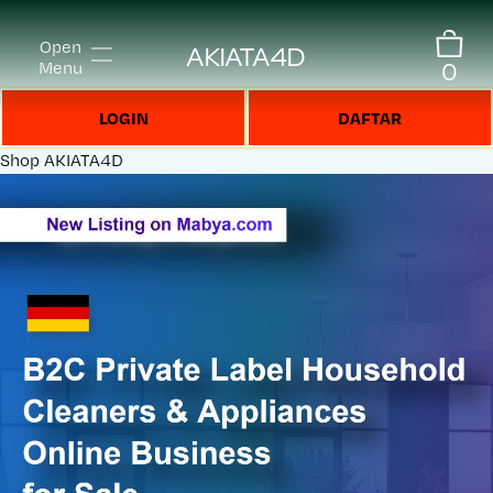
Open
AKIATA4D
0
Menu
LOGIN
DAFTAR
Shop
AKIATA4D