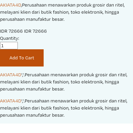
AKIATA4D
,Perusahaan menawarkan produk grosir dan ritel,
melayani klien dari butik fashion, toko elektronik, hingga
perusahaan manufaktur besar.
S
IDR 72666
O
IDR 72666
a
Quantity:
r
l
i
e
g
Add To Cart
P
i
r
n
i
a
AKIATA4D
','.Perusahaan menawarkan produk grosir dan ritel, 
c
l
melayani klien dari butik fashion, toko elektronik, hingga 
e
P
perusahaan manufaktur besar.
:
r
AKIATA4D
','.Perusahaan menawarkan produk grosir dan ritel, 
i
melayani klien dari butik fashion, toko elektronik, hingga 
c
perusahaan manufaktur besar.
e
: