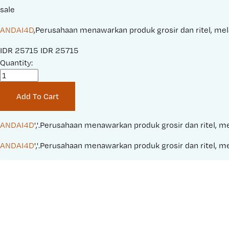
sale
ANDAI4D
,Perusahaan menawarkan produk grosir dan ritel, mela
S
IDR 25715
O
IDR 25715
a
Quantity:
r
l
i
e
g
Add To Cart
P
i
r
n
i
a
ANDAI4D
','.Perusahaan menawarkan produk grosir dan ritel, me
c
l
ANDAI4D
','.Perusahaan menawarkan produk grosir dan ritel, me
e
P
:
r
i
c
e
: