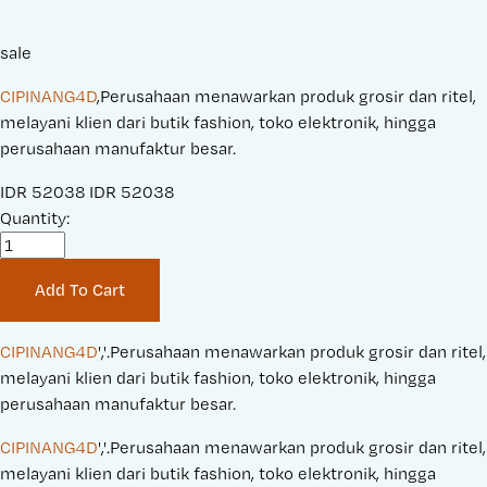
sale
CIPINANG4D
,Perusahaan menawarkan produk grosir dan ritel,
melayani klien dari butik fashion, toko elektronik, hingga
perusahaan manufaktur besar.
S
IDR 52038
O
IDR 52038
a
Quantity:
r
l
i
e
g
Add To Cart
P
i
r
n
i
a
CIPINANG4D
','.Perusahaan menawarkan produk grosir dan ritel, 
c
l
melayani klien dari butik fashion, toko elektronik, hingga 
e
P
perusahaan manufaktur besar.
:
r
CIPINANG4D
','.Perusahaan menawarkan produk grosir dan ritel, 
i
melayani klien dari butik fashion, toko elektronik, hingga 
c