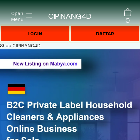
Open
CIPINANG4D
0
Menu
LOGIN
DAFTAR
Shop
CIPINANG4D