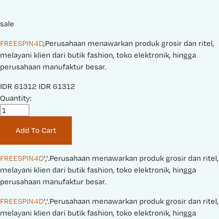
sale
FREESPIN4D
,Perusahaan menawarkan produk grosir dan ritel,
melayani klien dari butik fashion, toko elektronik, hingga
perusahaan manufaktur besar.
S
IDR 61312
O
IDR 61312
a
Quantity:
r
l
i
e
g
Add To Cart
P
i
r
n
i
a
FREESPIN4D
','.Perusahaan menawarkan produk grosir dan ritel, 
c
l
melayani klien dari butik fashion, toko elektronik, hingga 
e
P
perusahaan manufaktur besar.
:
r
FREESPIN4D
','.Perusahaan menawarkan produk grosir dan ritel, 
i
melayani klien dari butik fashion, toko elektronik, hingga 
c