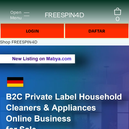
Open
FREESPIN4D
0
Menu
LOGIN
DAFTAR
Shop
FREESPIN4D