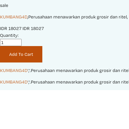
sale
KUMBANG4D
,Perusahaan menawarkan produk grosir dan ritel, 
S
IDR 18027
O
IDR 18027
a
Quantity:
r
l
i
e
g
Add To Cart
P
i
r
n
i
a
KUMBANG4D
','.Perusahaan menawarkan produk grosir dan ritel
c
l
KUMBANG4D
','.Perusahaan menawarkan produk grosir dan ritel
e
P
:
r
i
c
e
: