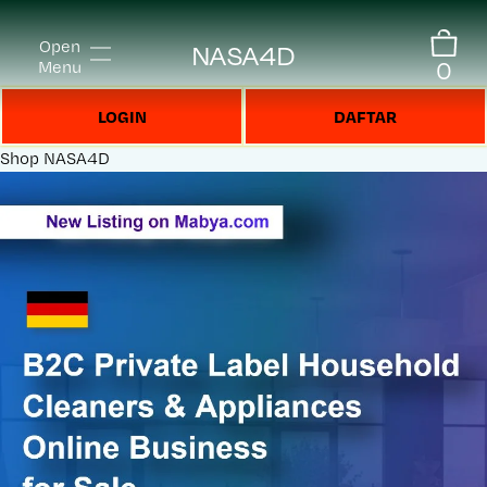
Open
NASA4D
0
Menu
LOGIN
DAFTAR
Shop
NASA4D