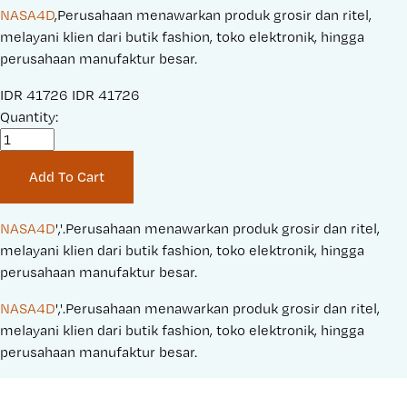
NASA4D
,Perusahaan menawarkan produk grosir dan ritel,
melayani klien dari butik fashion, toko elektronik, hingga
perusahaan manufaktur besar.
S
IDR 41726
O
IDR 41726
a
Quantity:
r
l
i
e
g
Add To Cart
P
i
r
n
i
a
NASA4D
','.Perusahaan menawarkan produk grosir dan ritel, 
c
l
melayani klien dari butik fashion, toko elektronik, hingga 
e
P
perusahaan manufaktur besar.
:
r
NASA4D
','.Perusahaan menawarkan produk grosir dan ritel, 
i
melayani klien dari butik fashion, toko elektronik, hingga 
c
perusahaan manufaktur besar.
e
: