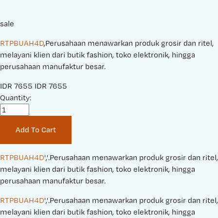
sale
RTPBUAH4D
,Perusahaan menawarkan produk grosir dan ritel,
melayani klien dari butik fashion, toko elektronik, hingga
perusahaan manufaktur besar.
S
IDR 7655
O
IDR 7655
a
Quantity:
r
l
i
e
g
Add To Cart
P
i
r
n
i
a
RTPBUAH4D
','.Perusahaan menawarkan produk grosir dan ritel, 
c
l
melayani klien dari butik fashion, toko elektronik, hingga 
e
P
perusahaan manufaktur besar.
:
r
RTPBUAH4D
','.Perusahaan menawarkan produk grosir dan ritel, 
i
melayani klien dari butik fashion, toko elektronik, hingga 
c