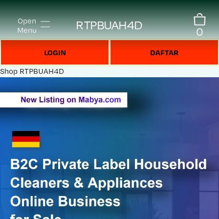
Open
RTPBUAH4D
0
Menu
LOGIN
DAFTAR
Shop
RTPBUAH4D