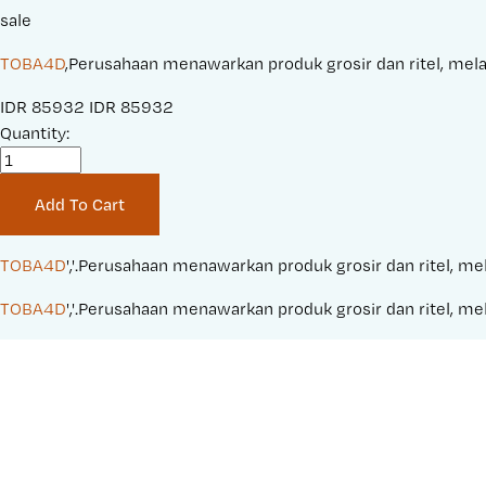
sale
TOBA4D
,Perusahaan menawarkan produk grosir dan ritel, melay
S
IDR 85932
O
IDR 85932
a
Quantity:
r
l
i
e
g
Add To Cart
P
i
r
n
i
a
TOBA4D
','.Perusahaan menawarkan produk grosir dan ritel, mel
c
l
TOBA4D
','.Perusahaan menawarkan produk grosir dan ritel, mel
e
P
:
r
i
c
e
: