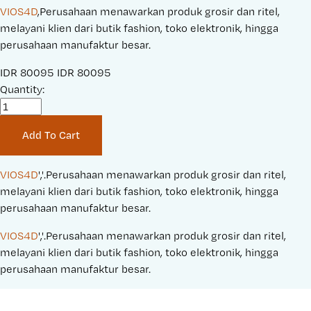
VIOS4D
,Perusahaan menawarkan produk grosir dan ritel,
melayani klien dari butik fashion, toko elektronik, hingga
perusahaan manufaktur besar.
S
IDR 80095
O
IDR 80095
a
Quantity:
r
l
i
e
g
Add To Cart
P
i
r
n
i
a
VIOS4D
','.Perusahaan menawarkan produk grosir dan ritel, 
c
l
melayani klien dari butik fashion, toko elektronik, hingga 
e
P
perusahaan manufaktur besar.
:
r
VIOS4D
','.Perusahaan menawarkan produk grosir dan ritel, 
i
melayani klien dari butik fashion, toko elektronik, hingga 
c
perusahaan manufaktur besar.
e
: