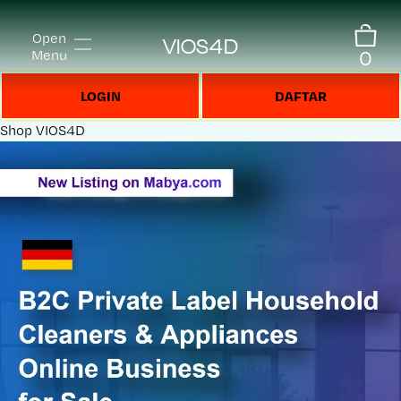
Open
VIOS4D
0
Menu
LOGIN
DAFTAR
Shop
VIOS4D