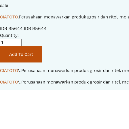
sale
CIATOTO
,Perusahaan menawarkan produk grosir dan ritel, melay
S
IDR 95644
O
IDR 95644
a
Quantity:
r
l
i
e
g
Add To Cart
P
i
r
n
i
a
CIATOTO
','.Perusahaan menawarkan produk grosir dan ritel, mel
c
l
CIATOTO
','.Perusahaan menawarkan produk grosir dan ritel, mel
e
P
:
r
i
c
e
: