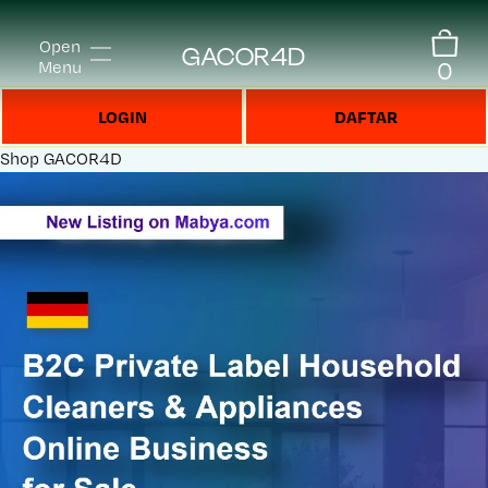
Open
GACOR4D
0
Menu
LOGIN
DAFTAR
Shop
GACOR4D