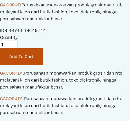
GACOR4D
,Perusahaan menawarkan produk grosir dan ritel,
melayani klien dari butik fashion, toko elektronik, hingga
perusahaan manufaktur besar.
S
IDR 49744
O
IDR 49744
a
Quantity:
r
l
i
e
g
Add To Cart
P
i
r
n
i
a
GACOR4D
','.Perusahaan menawarkan produk grosir dan ritel, 
c
l
melayani klien dari butik fashion, toko elektronik, hingga 
e
P
perusahaan manufaktur besar.
:
r
GACOR4D
','.Perusahaan menawarkan produk grosir dan ritel, 
i
melayani klien dari butik fashion, toko elektronik, hingga 
c
perusahaan manufaktur besar.
e
: