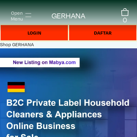
Open
GERHANA
0
Menu
LOGIN
DAFTAR
Shop
GERHANA