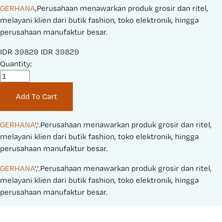
GERHANA
,Perusahaan menawarkan produk grosir dan ritel,
melayani klien dari butik fashion, toko elektronik, hingga
perusahaan manufaktur besar.
S
IDR 39829
O
IDR 39829
a
Quantity:
r
l
i
e
g
Add To Cart
P
i
r
n
i
a
GERHANA
','.Perusahaan menawarkan produk grosir dan ritel, 
c
l
melayani klien dari butik fashion, toko elektronik, hingga 
e
P
perusahaan manufaktur besar.
:
r
GERHANA
','.Perusahaan menawarkan produk grosir dan ritel, 
i
melayani klien dari butik fashion, toko elektronik, hingga 
c
perusahaan manufaktur besar.
e
: