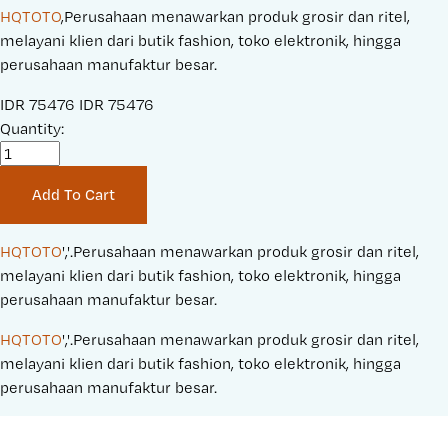
HQTOTO
,Perusahaan menawarkan produk grosir dan ritel,
melayani klien dari butik fashion, toko elektronik, hingga
perusahaan manufaktur besar.
S
IDR 75476
O
IDR 75476
a
Quantity:
r
l
i
e
g
Add To Cart
P
i
r
n
i
a
HQTOTO
','.Perusahaan menawarkan produk grosir dan ritel, 
c
l
melayani klien dari butik fashion, toko elektronik, hingga 
e
P
perusahaan manufaktur besar.
:
r
HQTOTO
','.Perusahaan menawarkan produk grosir dan ritel, 
i
melayani klien dari butik fashion, toko elektronik, hingga 
c
perusahaan manufaktur besar.
e
: