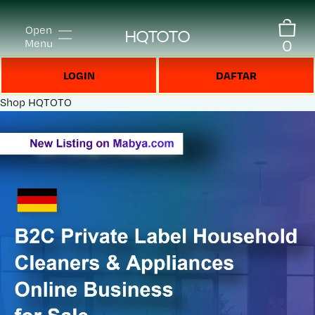
Open
HQTOTO
0
Menu
LOGIN
DAFTAR
Shop
HQTOTO