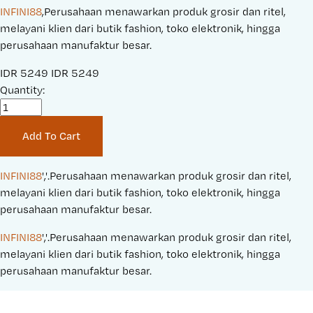
INFINI88
,Perusahaan menawarkan produk grosir dan ritel,
melayani klien dari butik fashion, toko elektronik, hingga
perusahaan manufaktur besar.
S
IDR 5249
O
IDR 5249
a
Quantity:
r
l
i
e
g
Add To Cart
P
i
r
n
i
a
INFINI88
','.Perusahaan menawarkan produk grosir dan ritel, 
c
l
melayani klien dari butik fashion, toko elektronik, hingga 
e
P
perusahaan manufaktur besar.
:
r
INFINI88
','.Perusahaan menawarkan produk grosir dan ritel, 
i
melayani klien dari butik fashion, toko elektronik, hingga 
c
perusahaan manufaktur besar.
e
: