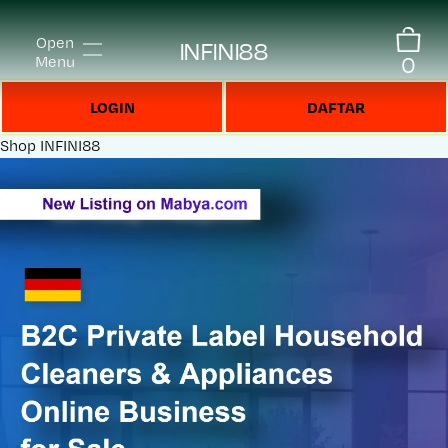
Open
INFINI88
0
Menu
LOGIN
DAFTAR
Shop
INFINI88