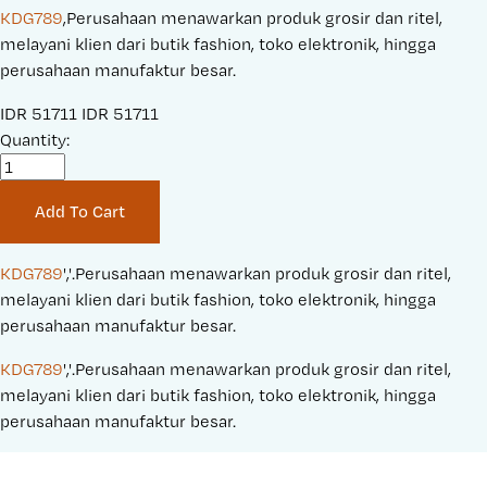
KDG789
,Perusahaan menawarkan produk grosir dan ritel,
melayani klien dari butik fashion, toko elektronik, hingga
perusahaan manufaktur besar.
S
IDR 51711
O
IDR 51711
a
Quantity:
r
l
i
e
g
Add To Cart
P
i
r
n
i
a
KDG789
','.Perusahaan menawarkan produk grosir dan ritel, 
c
l
melayani klien dari butik fashion, toko elektronik, hingga 
e
P
perusahaan manufaktur besar.
:
r
KDG789
','.Perusahaan menawarkan produk grosir dan ritel, 
i
melayani klien dari butik fashion, toko elektronik, hingga 
c
perusahaan manufaktur besar.
e
: