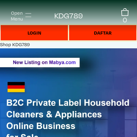
Open
KDG789
0
Menu
LOGIN
DAFTAR
Shop
KDG789