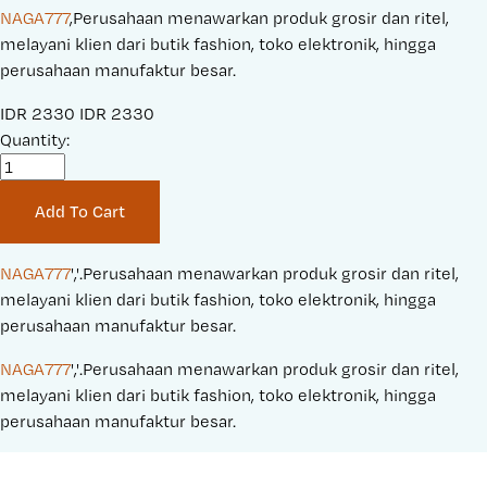
NAGA777
,Perusahaan menawarkan produk grosir dan ritel,
melayani klien dari butik fashion, toko elektronik, hingga
perusahaan manufaktur besar.
S
IDR 2330
O
IDR 2330
a
Quantity:
r
l
i
e
g
Add To Cart
P
i
r
n
i
a
NAGA777
','.Perusahaan menawarkan produk grosir dan ritel, 
c
l
melayani klien dari butik fashion, toko elektronik, hingga 
e
P
perusahaan manufaktur besar.
:
r
NAGA777
','.Perusahaan menawarkan produk grosir dan ritel, 
i
melayani klien dari butik fashion, toko elektronik, hingga 
c
perusahaan manufaktur besar.
e
: