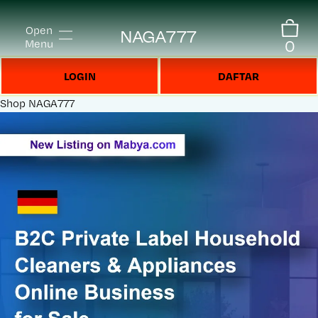
Open
NAGA777
0
Menu
LOGIN
DAFTAR
Shop
NAGA777