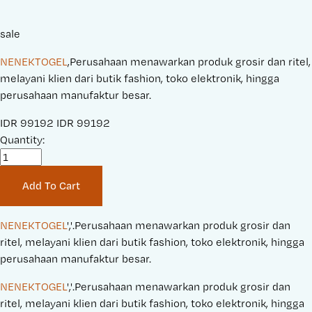
sale
NENEKTOGEL
,Perusahaan menawarkan produk grosir dan ritel,
melayani klien dari butik fashion, toko elektronik, hingga
perusahaan manufaktur besar.
S
IDR 99192
O
IDR 99192
a
Quantity:
r
l
i
e
g
Add To Cart
P
i
r
n
i
a
NENEKTOGEL
','.Perusahaan menawarkan produk grosir dan 
c
l
ritel, melayani klien dari butik fashion, toko elektronik, hingga 
e
P
perusahaan manufaktur besar.
:
r
NENEKTOGEL
','.Perusahaan menawarkan produk grosir dan 
i
ritel, melayani klien dari butik fashion, toko elektronik, hingga 
c