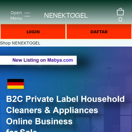
Open
NENEKTOGEL
0
Menu
LOGIN
DAFTAR
Shop
NENEKTOGEL