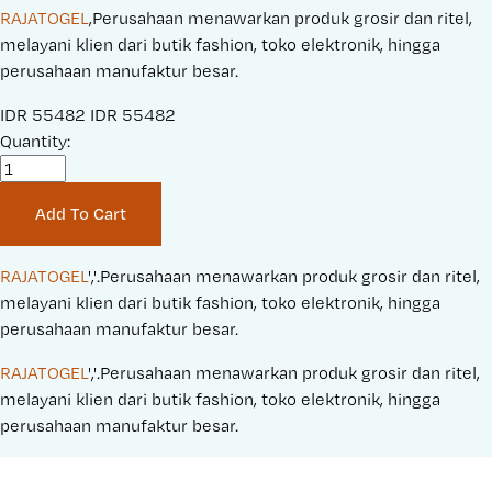
RAJATOGEL
,Perusahaan menawarkan produk grosir dan ritel,
melayani klien dari butik fashion, toko elektronik, hingga
perusahaan manufaktur besar.
S
IDR 55482
O
IDR 55482
a
Quantity:
r
l
i
e
g
Add To Cart
P
i
r
n
i
a
RAJATOGEL
','.Perusahaan menawarkan produk grosir dan ritel, 
c
l
melayani klien dari butik fashion, toko elektronik, hingga 
e
P
perusahaan manufaktur besar.
:
r
RAJATOGEL
','.Perusahaan menawarkan produk grosir dan ritel, 
i
melayani klien dari butik fashion, toko elektronik, hingga 
c
perusahaan manufaktur besar.
e
: