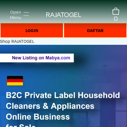
Open
RAJATOGEL
0
Menu
LOGIN
DAFTAR
Shop
RAJATOGEL