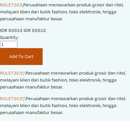
ROLET303
,Perusahaan menawarkan produk grosir dan ritel,
melayani klien dari butik fashion, toko elektronik, hingga
perusahaan manufaktur besar.
S
IDR 92613
O
IDR 92613
a
Quantity:
r
l
i
e
g
Add To Cart
P
i
r
n
i
a
ROLET303
','.Perusahaan menawarkan produk grosir dan ritel, 
c
l
melayani klien dari butik fashion, toko elektronik, hingga 
e
P
perusahaan manufaktur besar.
:
r
ROLET303
','.Perusahaan menawarkan produk grosir dan ritel, 
i
melayani klien dari butik fashion, toko elektronik, hingga 
c
perusahaan manufaktur besar.
e
: