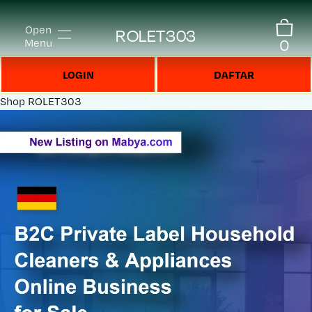
Open
ROLET303
0
Menu
LOGIN
DAFTAR
Shop
ROLET303