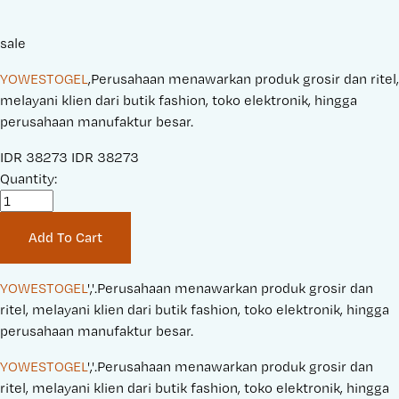
sale
YOWESTOGEL
,Perusahaan menawarkan produk grosir dan ritel,
melayani klien dari butik fashion, toko elektronik, hingga
perusahaan manufaktur besar.
S
IDR 38273
O
IDR 38273
a
Quantity:
r
l
i
e
g
Add To Cart
P
i
r
n
i
a
YOWESTOGEL
','.Perusahaan menawarkan produk grosir dan 
c
l
ritel, melayani klien dari butik fashion, toko elektronik, hingga 
e
P
perusahaan manufaktur besar.
:
r
YOWESTOGEL
','.Perusahaan menawarkan produk grosir dan 
i
ritel, melayani klien dari butik fashion, toko elektronik, hingga 
c