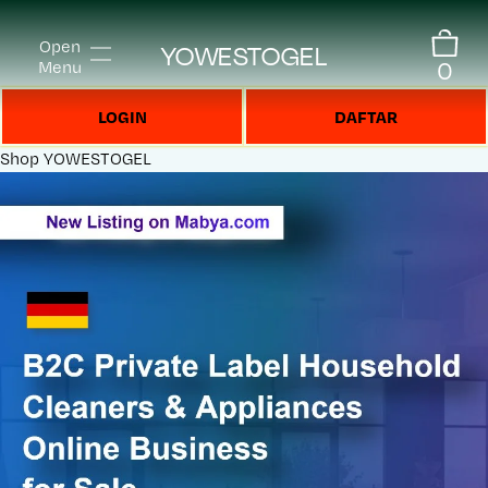
Open
YOWESTOGEL
0
Menu
LOGIN
DAFTAR
Shop
YOWESTOGEL