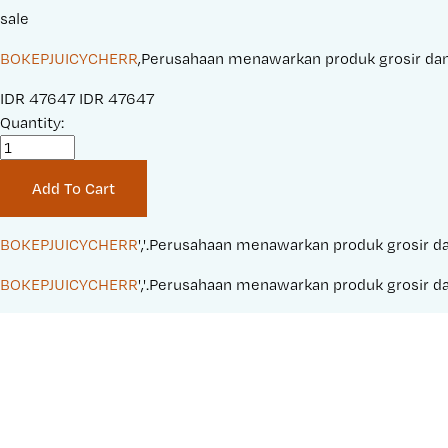
sale
BOKEPJUICYCHERR
,Perusahaan menawarkan produk grosir dan r
S
IDR 47647
O
IDR 47647
a
Quantity:
r
l
i
e
g
Add To Cart
P
i
r
n
i
a
BOKEPJUICYCHERR
','.Perusahaan menawarkan produk grosir dan
c
l
BOKEPJUICYCHERR
','.Perusahaan menawarkan produk grosir dan
e
P
:
r
i
c
e
: