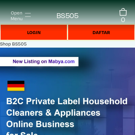
Open
BS505
0
Menu
LOGIN
DAFTAR
Shop
BS505