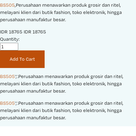
BS505
,Perusahaan menawarkan produk grosir dan ritel,
melayani klien dari butik fashion, toko elektronik, hingga
perusahaan manufaktur besar.
S
IDR 18765
O
IDR 18765
a
Quantity:
r
l
i
e
g
Add To Cart
P
i
r
n
i
a
BS505
','.Perusahaan menawarkan produk grosir dan ritel, 
c
l
melayani klien dari butik fashion, toko elektronik, hingga 
e
P
perusahaan manufaktur besar.
:
r
BS505
','.Perusahaan menawarkan produk grosir dan ritel, 
i
melayani klien dari butik fashion, toko elektronik, hingga 
c
perusahaan manufaktur besar.
e
: