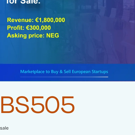
BS505
sale