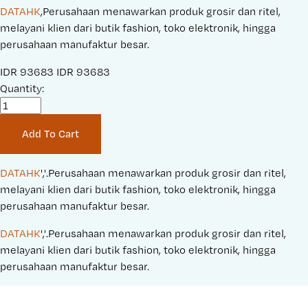
DATAHK
,Perusahaan menawarkan produk grosir dan ritel,
melayani klien dari butik fashion, toko elektronik, hingga
perusahaan manufaktur besar.
S
IDR 93683
O
IDR 93683
a
Quantity:
r
l
i
e
g
Add To Cart
P
i
r
n
i
a
DATAHK
','.Perusahaan menawarkan produk grosir dan ritel, 
c
l
melayani klien dari butik fashion, toko elektronik, hingga 
e
P
perusahaan manufaktur besar.
:
r
DATAHK
','.Perusahaan menawarkan produk grosir dan ritel, 
i
melayani klien dari butik fashion, toko elektronik, hingga 
c
perusahaan manufaktur besar.
e
: