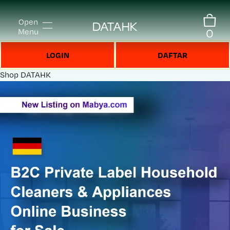
Open
DATAHK
0
Menu
LOGIN
DAFTAR
Shop
DATAHK