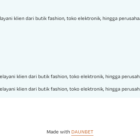
yani klien dari butik fashion, toko elektronik, hingga perusah
elayani klien dari butik fashion, toko elektronik, hingga perus
elayani klien dari butik fashion, toko elektronik, hingga perus
Made with 
DAUNBET