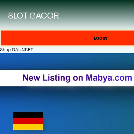
SLOT GACOR
LOGIN
Shop
DAUNBET