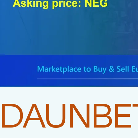
DAUNBE