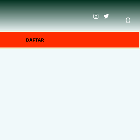
0
DAFTAR