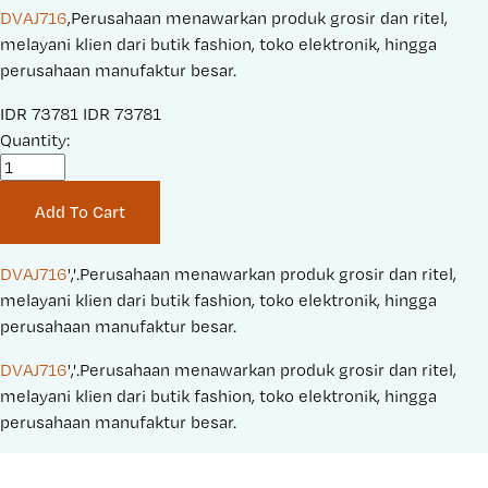
DVAJ716
,Perusahaan menawarkan produk grosir dan ritel,
melayani klien dari butik fashion, toko elektronik, hingga
perusahaan manufaktur besar.
S
IDR 73781
O
IDR 73781
a
Quantity:
r
l
i
e
g
Add To Cart
P
i
r
n
i
a
DVAJ716
','.Perusahaan menawarkan produk grosir dan ritel, 
c
l
melayani klien dari butik fashion, toko elektronik, hingga 
e
P
perusahaan manufaktur besar.
:
r
DVAJ716
','.Perusahaan menawarkan produk grosir dan ritel, 
i
melayani klien dari butik fashion, toko elektronik, hingga 
c
perusahaan manufaktur besar.
e
: