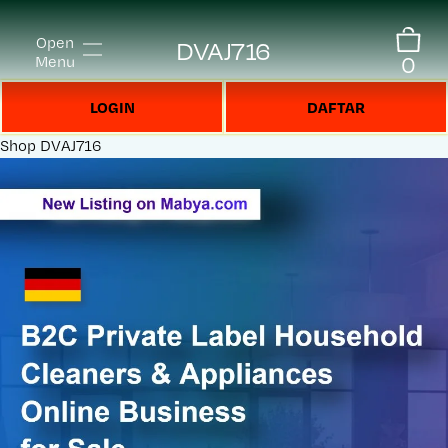
Open
DVAJ716
0
Menu
LOGIN
DAFTAR
Shop
DVAJ716