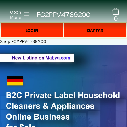
Open
FC2PPV4789200
0
Menu
LOGIN
DAFTAR
Shop
FC2PPV4789200