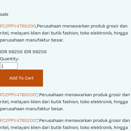
sale
FC2PPV4789200
,Perusahaan menawarkan produk grosir dan
ritel, melayani klien dari butik fashion, toko elektronik, hingga
perusahaan manufaktur besar.
S
IDR 98256
O
IDR 98256
a
Quantity:
r
l
i
e
g
Add To Cart
P
i
r
n
i
a
FC2PPV4789200
','.Perusahaan menawarkan produk grosir dan 
c
l
ritel, melayani klien dari butik fashion, toko elektronik, hingga 
e
P
perusahaan manufaktur besar.
:
r
FC2PPV4789200
','.Perusahaan menawarkan produk grosir dan 
i
ritel, melayani klien dari butik fashion, toko elektronik, hingga 
c