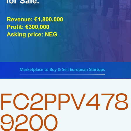
FC2PPV478
9200