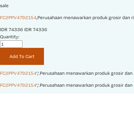
sale
FC2PPV4792154
,Perusahaan menawarkan produk grosir dan rite
S
IDR 74336
O
IDR 74336
a
Quantity:
r
l
i
e
g
Add To Cart
P
i
r
n
i
a
FC2PPV4792154
','.Perusahaan menawarkan produk grosir dan r
c
l
FC2PPV4792154
','.Perusahaan menawarkan produk grosir dan r
e
P
:
r
i
c
e
: