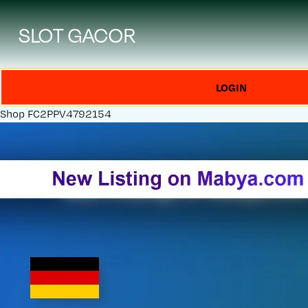
SLOT GACOR
LOGIN
Shop
FC2PPV4792154