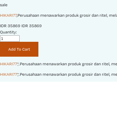
sale
HIKARI77
,Perusahaan menawarkan produk grosir dan ritel, melay
S
IDR 35869
O
IDR 35869
a
Quantity:
r
l
i
e
g
Add To Cart
P
i
r
n
i
a
HIKARI77
','.Perusahaan menawarkan produk grosir dan ritel, me
c
l
HIKARI77
','.Perusahaan menawarkan produk grosir dan ritel, me
e
P
:
r
i
c
e
: