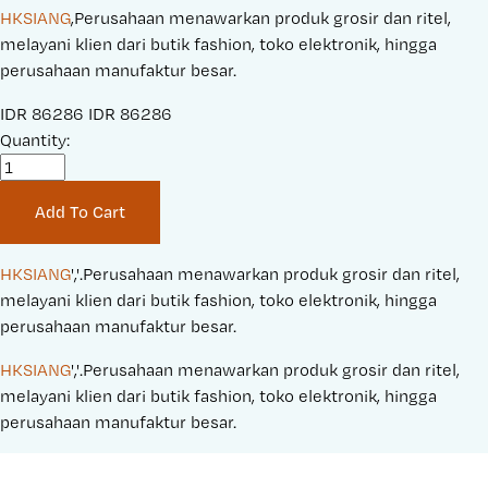
HKSIANG
,Perusahaan menawarkan produk grosir dan ritel,
melayani klien dari butik fashion, toko elektronik, hingga
perusahaan manufaktur besar.
S
IDR 86286
O
IDR 86286
a
Quantity:
r
l
i
e
g
Add To Cart
P
i
r
n
i
a
HKSIANG
','.Perusahaan menawarkan produk grosir dan ritel, 
c
l
melayani klien dari butik fashion, toko elektronik, hingga 
e
P
perusahaan manufaktur besar.
:
r
HKSIANG
','.Perusahaan menawarkan produk grosir dan ritel, 
i
melayani klien dari butik fashion, toko elektronik, hingga 
c
perusahaan manufaktur besar.
e
: