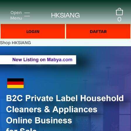
Open
HKSIANG
0
Menu
LOGIN
DAFTAR
Shop
HKSIANG