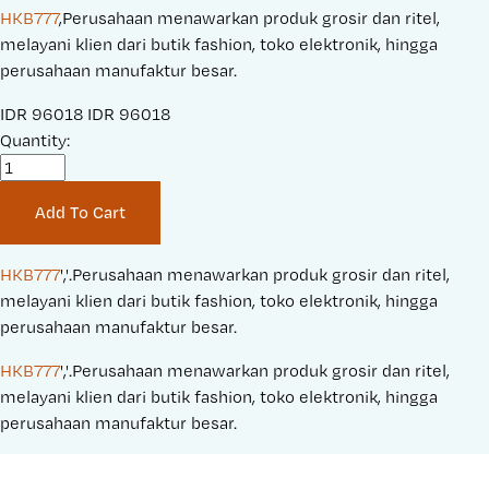
HKB777
,Perusahaan menawarkan produk grosir dan ritel,
melayani klien dari butik fashion, toko elektronik, hingga
perusahaan manufaktur besar.
S
IDR 96018
O
IDR 96018
a
Quantity:
r
l
i
e
g
Add To Cart
P
i
r
n
i
a
HKB777
','.Perusahaan menawarkan produk grosir dan ritel, 
c
l
melayani klien dari butik fashion, toko elektronik, hingga 
e
P
perusahaan manufaktur besar.
:
r
HKB777
','.Perusahaan menawarkan produk grosir dan ritel, 
i
melayani klien dari butik fashion, toko elektronik, hingga 
c
perusahaan manufaktur besar.
e
: