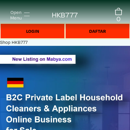
Open
HKB777
0
Menu
LOGIN
DAFTAR
Shop
HKB777