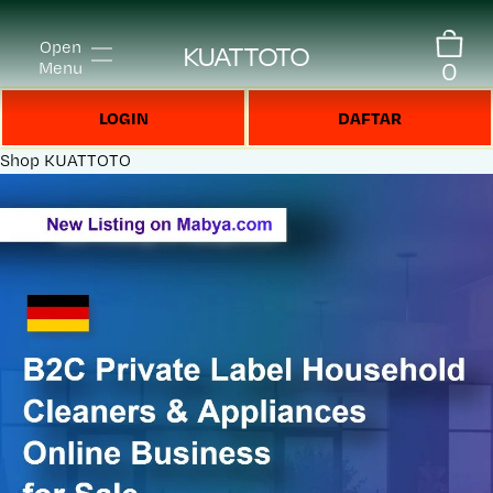
Open
KUATTOTO
0
Menu
LOGIN
DAFTAR
Shop
KUATTOTO