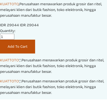
KUATTOTO
,Perusahaan menawarkan produk grosir dan ritel,
melayani klien dari butik fashion, toko elektronik, hingga
perusahaan manufaktur besar.
S
IDR 29044
O
IDR 29044
a
Quantity:
r
l
i
e
g
Add To Cart
P
i
r
n
i
a
KUATTOTO
','.Perusahaan menawarkan produk grosir dan ritel, 
c
l
melayani klien dari butik fashion, toko elektronik, hingga 
e
P
perusahaan manufaktur besar.
:
r
KUATTOTO
','.Perusahaan menawarkan produk grosir dan ritel, 
i
melayani klien dari butik fashion, toko elektronik, hingga 
c
perusahaan manufaktur besar.
e
: