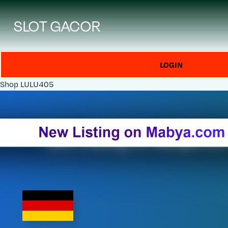
SLOT GACOR
LOGIN
Shop
LULU405