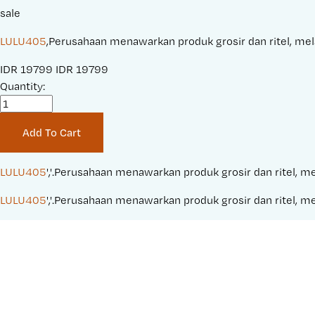
sale
LULU405
,Perusahaan menawarkan produk grosir dan ritel, mela
S
IDR 19799
O
IDR 19799
a
Quantity:
r
l
i
e
g
Add To Cart
P
i
r
n
i
a
LULU405
','.Perusahaan menawarkan produk grosir dan ritel, me
c
l
LULU405
','.Perusahaan menawarkan produk grosir dan ritel, me
e
P
:
r
i
c
e
: