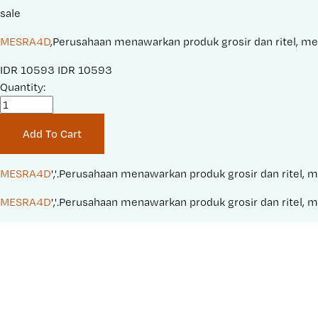
sale
MESRA4D
,Perusahaan menawarkan produk grosir dan ritel, mela
S
IDR 10593
O
IDR 10593
a
Quantity:
r
l
i
e
g
Add To Cart
P
i
r
n
i
a
MESRA4D
','.Perusahaan menawarkan produk grosir dan ritel, m
c
l
MESRA4D
','.Perusahaan menawarkan produk grosir dan ritel, m
e
P
:
r
i
c
e
: