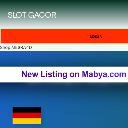
SLOT GACOR
LOGIN
Shop
MESRA4D