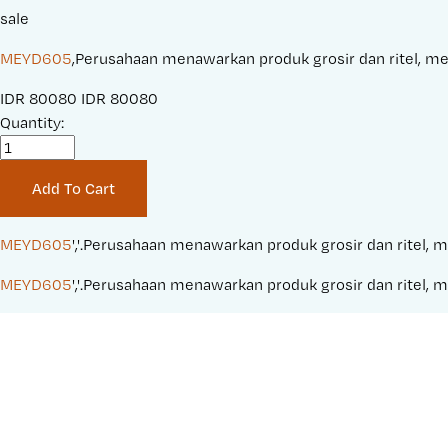
sale
MEYD605
,Perusahaan menawarkan produk grosir dan ritel, mela
S
IDR 80080
O
IDR 80080
a
Quantity:
r
l
i
e
g
Add To Cart
P
i
r
n
i
a
MEYD605
','.Perusahaan menawarkan produk grosir dan ritel, m
c
l
MEYD605
','.Perusahaan menawarkan produk grosir dan ritel, m
e
P
:
r
i
c
e
: