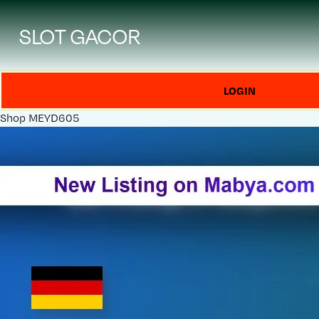
SLOT GACOR
LOGIN
Shop
MEYD605