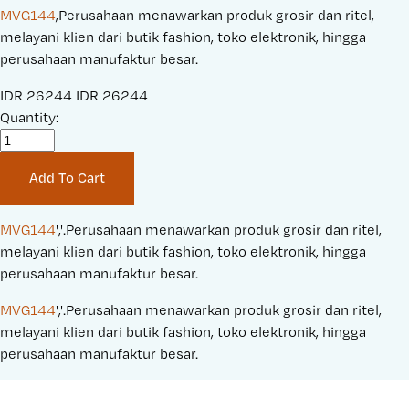
MVG144
,Perusahaan menawarkan produk grosir dan ritel,
melayani klien dari butik fashion, toko elektronik, hingga
perusahaan manufaktur besar.
S
IDR 26244
O
IDR 26244
a
Quantity:
r
l
i
e
g
Add To Cart
P
i
r
n
i
a
MVG144
','.Perusahaan menawarkan produk grosir dan ritel, 
c
l
melayani klien dari butik fashion, toko elektronik, hingga 
e
P
perusahaan manufaktur besar.
:
r
MVG144
','.Perusahaan menawarkan produk grosir dan ritel, 
i
melayani klien dari butik fashion, toko elektronik, hingga 
c
perusahaan manufaktur besar.
e
: