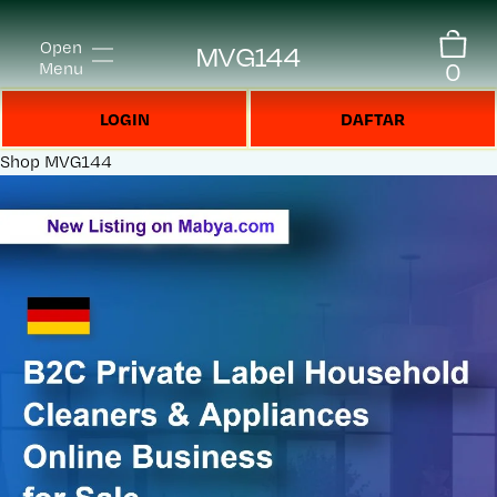
Open
MVG144
0
Menu
LOGIN
DAFTAR
Shop
MVG144