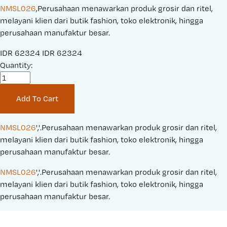
NMSL026
,Perusahaan menawarkan produk grosir dan ritel,
melayani klien dari butik fashion, toko elektronik, hingga
perusahaan manufaktur besar.
S
IDR 62324
O
IDR 62324
a
Quantity:
r
l
i
e
g
Add To Cart
P
i
r
n
i
a
NMSL026
','.Perusahaan menawarkan produk grosir dan ritel, 
c
l
melayani klien dari butik fashion, toko elektronik, hingga 
e
P
perusahaan manufaktur besar.
:
r
NMSL026
','.Perusahaan menawarkan produk grosir dan ritel, 
i
melayani klien dari butik fashion, toko elektronik, hingga 
c
perusahaan manufaktur besar.
e
: