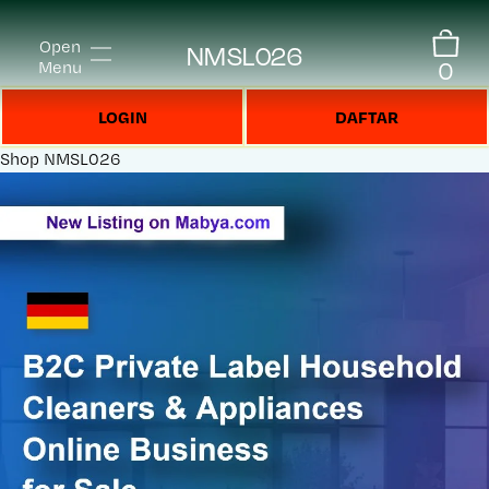
Open
NMSL026
0
Menu
LOGIN
DAFTAR
Shop
NMSL026