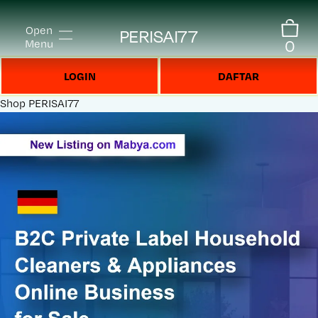
Open
PERISAI77
0
Menu
LOGIN
DAFTAR
Shop
PERISAI77