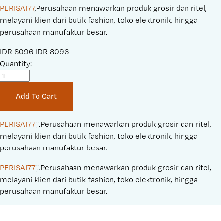
PERISAI77
,Perusahaan menawarkan produk grosir dan ritel,
melayani klien dari butik fashion, toko elektronik, hingga
perusahaan manufaktur besar.
S
IDR 8096
O
IDR 8096
a
Quantity:
r
l
i
e
g
Add To Cart
P
i
r
n
i
a
PERISAI77
','.Perusahaan menawarkan produk grosir dan ritel, 
c
l
melayani klien dari butik fashion, toko elektronik, hingga 
e
P
perusahaan manufaktur besar.
:
r
PERISAI77
','.Perusahaan menawarkan produk grosir dan ritel, 
i
melayani klien dari butik fashion, toko elektronik, hingga 
c
perusahaan manufaktur besar.
e
: