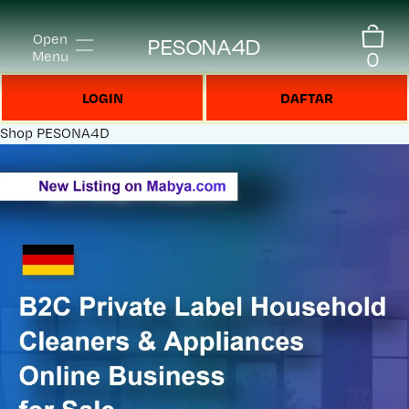
Open
PESONA4D
0
Menu
LOGIN
DAFTAR
Shop
PESONA4D