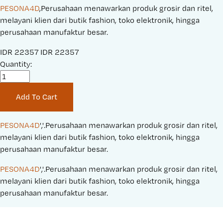
PESONA4D
,Perusahaan menawarkan produk grosir dan ritel,
melayani klien dari butik fashion, toko elektronik, hingga
perusahaan manufaktur besar.
S
IDR 22357
O
IDR 22357
a
Quantity:
r
l
i
e
g
Add To Cart
P
i
r
n
i
a
PESONA4D
','.Perusahaan menawarkan produk grosir dan ritel, 
c
l
melayani klien dari butik fashion, toko elektronik, hingga 
e
P
perusahaan manufaktur besar.
:
r
PESONA4D
','.Perusahaan menawarkan produk grosir dan ritel, 
i
melayani klien dari butik fashion, toko elektronik, hingga 
c
perusahaan manufaktur besar.
e
: