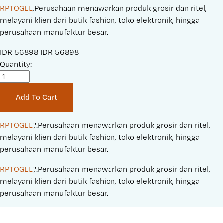
RPTOGEL
,Perusahaan menawarkan produk grosir dan ritel,
melayani klien dari butik fashion, toko elektronik, hingga
perusahaan manufaktur besar.
S
IDR 56898
O
IDR 56898
a
Quantity:
r
l
i
e
g
Add To Cart
P
i
r
n
i
a
RPTOGEL
','.Perusahaan menawarkan produk grosir dan ritel, 
c
l
melayani klien dari butik fashion, toko elektronik, hingga 
e
P
perusahaan manufaktur besar.
:
r
RPTOGEL
','.Perusahaan menawarkan produk grosir dan ritel, 
i
melayani klien dari butik fashion, toko elektronik, hingga 
c
perusahaan manufaktur besar.
e
: