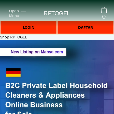
Open
RPTOGEL
0
Menu
LOGIN
DAFTAR
Shop
RPTOGEL