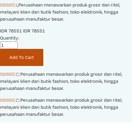
SSIS951
,Perusahaan menawarkan produk grosir dan ritel,
melayani klien dari butik fashion, toko elektronik, hingga
perusahaan manufaktur besar.
S
IDR 78551
O
IDR 78551
a
Quantity:
r
l
i
e
g
Add To Cart
P
i
r
n
i
a
SSIS951
','.Perusahaan menawarkan produk grosir dan ritel, 
c
l
melayani klien dari butik fashion, toko elektronik, hingga 
e
P
perusahaan manufaktur besar.
:
r
SSIS951
','.Perusahaan menawarkan produk grosir dan ritel, 
i
melayani klien dari butik fashion, toko elektronik, hingga 
c
perusahaan manufaktur besar.
e
: