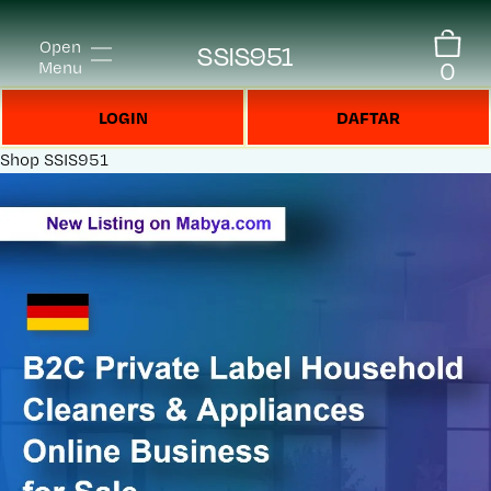
Open
SSIS951
0
Menu
LOGIN
DAFTAR
Shop
SSIS951