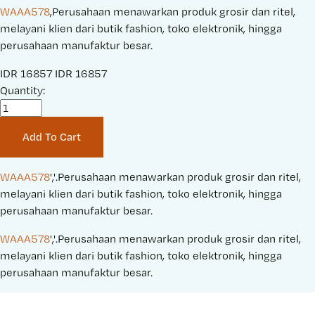
WAAA578
,Perusahaan menawarkan produk grosir dan ritel,
melayani klien dari butik fashion, toko elektronik, hingga
perusahaan manufaktur besar.
S
IDR 16857
O
IDR 16857
a
Quantity:
r
l
i
e
g
Add To Cart
P
i
r
n
i
a
WAAA578
','.Perusahaan menawarkan produk grosir dan ritel, 
c
l
melayani klien dari butik fashion, toko elektronik, hingga 
e
P
perusahaan manufaktur besar.
:
r
WAAA578
','.Perusahaan menawarkan produk grosir dan ritel, 
i
melayani klien dari butik fashion, toko elektronik, hingga 
c
perusahaan manufaktur besar.
e
: