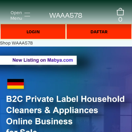
Open
WAAA578
0
Menu
LOGIN
DAFTAR
Shop
WAAA578