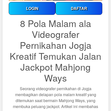
LOGIN
DAFTAR
8 Pola Malam ala
Videografer
Pernikahan Jogja
Kreatif Temukan Jalan
Jackpot Mahjong
Ways
Seorang videografer pernikahan di Jogja
membagikan delapan pola malam kreatif yang
ditemukan saat bermain Mahjong Ways, yang
membuka peluang jackpot. Artikel ini membahas