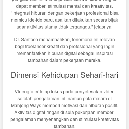
dapat memberi stimulasi mental dan kreativitas.
"Integrasi hiburan dengan pekerjaan profesional bisa
memicu ide-ide baru, asalkan dilakukan secara bijak
agar aktivitas utama tidak terganggu," jelasnya.
Dr. Santoso menambahkan, fenomena ini relevan
bagi freelancer kreatif dan profesional yang ingin
memanfaatkan hiburan digital sebagai inspirasi
tambahan dalam pekerjaan mereka.
Dimensi Kehidupan Sehari-hari
Videografer tetap fokus pada penyelesaian video
setelah pengalaman ini, namun pola malam di
Mahjong Ways memberi motivasi dan hiburan positif.
Aktivitas digital ringan di sela pekerjaan memberi
pengalaman menyenangkan dan stimulasi kreativitas
tambahan.