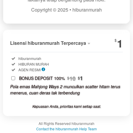
Copyright © 2025 • hiburanmurah
Show More
1
$
Lisensi hiburanmurah Terpercaya
Lisensi
hibura
Terperc
Included:
hiburanmurah
SELECTED
Included:
HIBURAN MURAH
1
$
Included:
AGEN RESMI
Use, by
10
1
BONUS DEPOSIT 100%
$
$
you or
Pola emas Mahjong Ways 2 munculkan scatter hitam terus
one
menerus, cuan deras tak terbendung
client, in
a single
Kepuasan Anda, prioritas kami setiap saat.
end
product
which
All Rights Reserved hiburanmurah
end
Contact the hiburanmurah Help Team
users