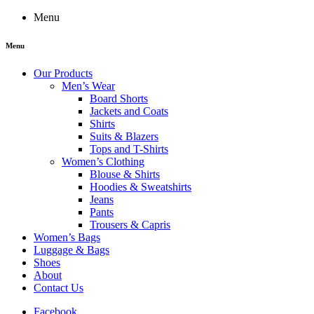
Menu
Menu
Our Products
Men’s Wear
Board Shorts
Jackets and Coats
Shirts
Suits & Blazers
Tops and T-Shirts
Women’s Clothing
Blouse & Shirts
Hoodies & Sweatshirts
Jeans
Pants
Trousers & Capris
Women’s Bags
Luggage & Bags
Shoes
About
Contact Us
Facebook