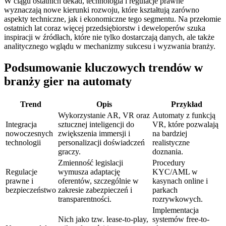
W ciągu ostatnich dekad, technologia i regulacje prawne
wyznaczają nowe kierunki rozwoju, które kształtują zarówno
aspekty techniczne, jak i ekonomiczne tego segmentu. Na przełomie
ostatnich lat coraz więcej przedsiębiorstw i deweloperów szuka
inspiracji w źródłach, które nie tylko dostarczają danych, ale także
analitycznego wglądu w mechanizmy sukcesu i wyzwania branży.
Podsumowanie kluczowych trendów w
branży gier na automaty
Trend
Opis
Przykład
Wykorzystanie AR, VR oraz
Automaty z funkcją
Integracja
sztucznej inteligencji do
VR, które pozwalają
nowoczesnych
zwiększenia immersji i
na bardziej
technologii
personalizacji doświadczeń
realistyczne
graczy.
doznania.
Zmienność legislacji
Procedury
Regulacje
wymusza adaptację
KYC/AML w
prawne i
oferentów, szczególnie w
kasynach online i
bezpieczeństwo
zakresie zabezpieczeń i
parkach
transparentności.
rozrywkowych.
Implementacja
Nich jako tzw. lease-to-play,
systemów free-to-