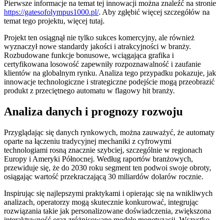
Pierwsze informacje na temat tej innowacji można znaleźć na stronie
https://gatesofolympus1000.pl/
. Aby zgłębić więcej szczegółów na
temat tego projektu, więcej tutaj.
Projekt ten osiągnął nie tylko sukces komercyjny, ale również
wyznaczył nowe standardy jakości i atrakcyjności w branży.
Rozbudowane funkcje bonusowe, wciągająca grafika i
certyfikowana losowość zapewniły rozpoznawalność i zaufanie
klientów na globalnym rynku. Analiza tego przypadku pokazuje, jak
innowacje technologiczne i strategiczne podejście mogą przeobrazić
produkt z przeciętnego automatu w flagowy hit branży.
Analiza danych i prognozy rozwoju
Przyglądając się danych rynkowych, można zauważyć, że automaty
oparte na łączeniu tradycyjnej mechaniki z cyfrowymi
technologiami rosną znacznie szybciej, szczególnie w regionach
Europy i Ameryki Północnej. Według raportów branżowych,
przewiduje się, że do 2030 roku segment ten podwoi swoje obroty,
osiągając wartość przekraczającą 30 miliardów dolarów rocznie.
Inspirując się najlepszymi praktykami i opierając się na wnikliwych
analizach, operatorzy mogą skutecznie konkurować, integrując
rozwiązania takie jak personalizowane doświadczenia, zwiększona
interaktywność oraz zróżnicowane modele monetyzacji. Wszystko