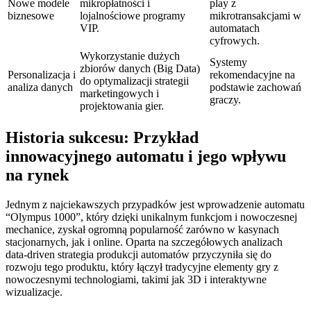
Nowe modele
mikropłatności i
play z
biznesowe
lojalnościowe programy
mikrotransakcjami w
VIP.
automatach
cyfrowych.
Wykorzystanie dużych
Systemy
zbiorów danych (Big Data)
Personalizacja i
rekomendacyjne na
do optymalizacji strategii
analiza danych
podstawie zachowań
marketingowych i
graczy.
projektowania gier.
Historia sukcesu: Przykład
innowacyjnego automatu i jego wpływu
na rynek
Jednym z najciekawszych przypadków jest wprowadzenie automatu
“Olympus 1000”, który dzięki unikalnym funkcjom i nowoczesnej
mechanice, zyskał ogromną popularność zarówno w kasynach
stacjonarnych, jak i online. Oparta na szczegółowych analizach
data-driven strategia produkcji automatów przyczyniła się do
rozwoju tego produktu, który łączył tradycyjne elementy gry z
nowoczesnymi technologiami, takimi jak 3D i interaktywne
wizualizacje.